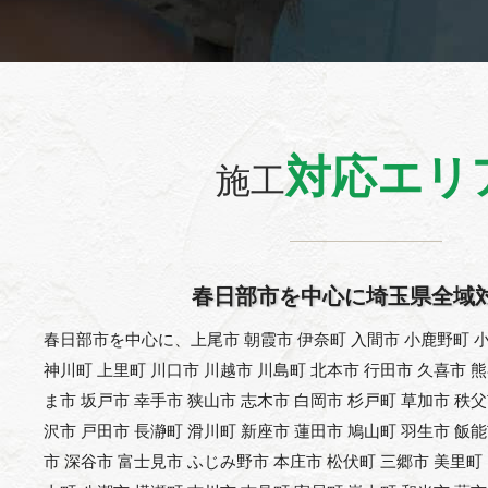
対応エリ
施工
春日部市を中心に埼玉県全域
春日部市を中心に、上尾市 朝霞市 伊奈町 入間市 小鹿野町 小
神川町 上里町 川口市 川越市 川島町 北本市 行田市 久喜市 
ま市 坂戸市 幸手市 狭山市 志木市 白岡市 杉戸町 草加市 秩
沢市 戸田市 長瀞町 滑川町 新座市 蓮田市 鳩山町 羽生市 飯
市 深谷市 富士見市 ふじみ野市 本庄市 松伏町 三郷市 美里町