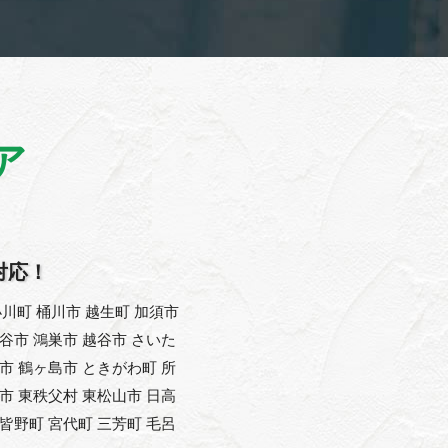
ア
対応！
川町 桶川市 越生町 加須市
熊谷市 鴻巣市 越谷市 さいた
父市 鶴ヶ島市 ときがわ町 所
能市 東秩父村 東松山市 日高
 皆野町 宮代町 三芳町 毛呂