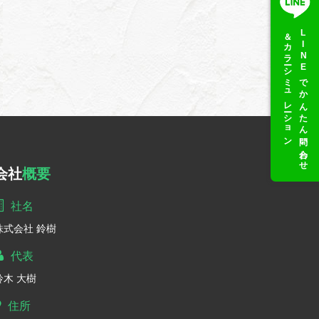
＆カラーシミュレーション
LINEでかんたん問い合わせ
会社
概要
社名
株式会社 鈴樹
代表
鈴木 大樹
住所