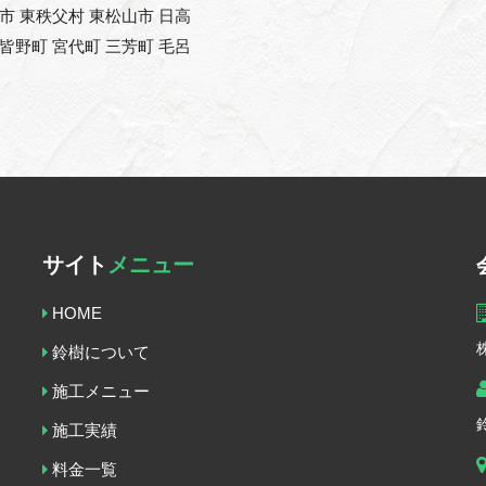
能市 東秩父村 東松山市 日高
 皆野町 宮代町 三芳町 毛呂
サイト
メニュー
HOME
鈴樹について
施工メニュー
施工実績
料金一覧