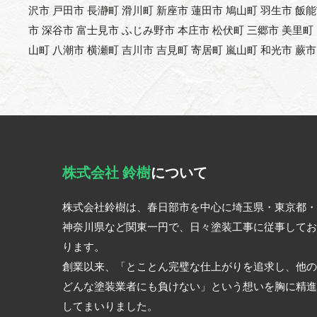
沢市 戸田市 長瀞町 滑川町 新座市 蓮田市 鳩山町 羽生市 飯
市 深谷市 富士見市 ふじみ野市 本庄市 松伏町 三郷市 美里町
山町 八潮市 横瀬町 吉川市 吉見町 寄居町 嵐山町 和光市 蕨市
株式会社 鈴樹
について
株式会社鈴樹は、春日部市を中心に埼玉県・東京都・
神奈川県など関東一円で、日々塗装工事に従事してお
ります。
創業以来、「とことん完璧な仕上がりを追求し、他の
どんな塗装業者にも負けない」という想いを胸に精進
してまいりました。