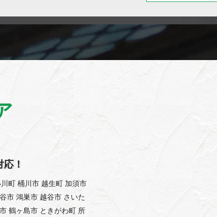
ア
対応！
川町 桶川市 越生町 加須市
熊谷市 鴻巣市 越谷市 さいた
父市 鶴ヶ島市 ときがわ町 所