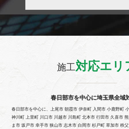
対応エリ
施工
春日部市を中心に埼玉県全域
春日部市を中心に、上尾市 朝霞市 伊奈町 入間市 小鹿野町 小
神川町 上里町 川口市 川越市 川島町 北本市 行田市 久喜市 
ま市 坂戸市 幸手市 狭山市 志木市 白岡市 杉戸町 草加市 秩