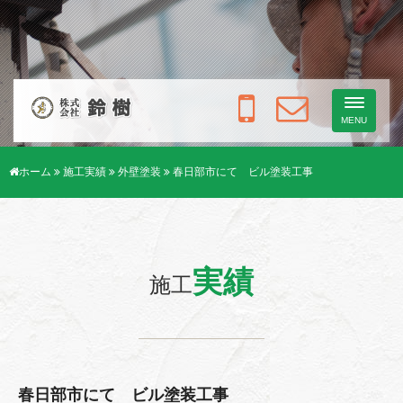
Toggle
navigati
MENU
ホーム
施工実績
外壁塗装
春日部市にて ビル塗装工事
実績
施工
春日部市にて ビル塗装工事