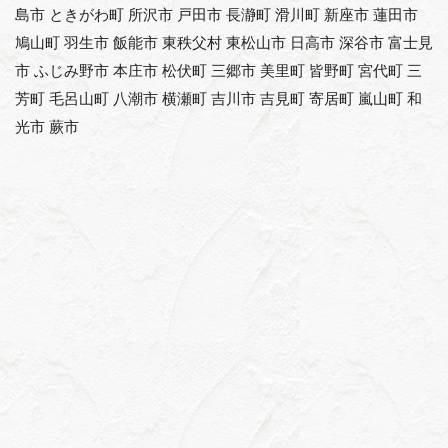
島市 ときがわ町 所沢市 戸田市 長瀞町 滑川町 新座市 蓮田市
鳩山町 羽生市 飯能市 東秩父村 東松山市 日高市 深谷市 富士見
市 ふじみ野市 本庄市 松伏町 三郷市 美里町 皆野町 宮代町 三
芳町 毛呂山町 八潮市 横瀬町 吉川市 吉見町 寄居町 嵐山町 和
光市 蕨市