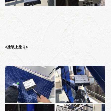
<塗装上塗り>