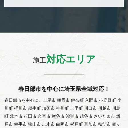
対応エリア
施工
春日部市を中心に埼玉県全域対応！
春日部市を中心に、上尾市 朝霞市 伊奈町 入間市 小鹿野町 小
川町 桶川市 越生町 加須市 神川町 上里町 川口市 川越市 川島
町 北本市 行田市 久喜市 熊谷市 鴻巣市 越谷市 さいたま市 坂
戸市 幸手市 狭山市 志木市 白岡市 杉戸町 草加市 秩父市 鶴ヶ