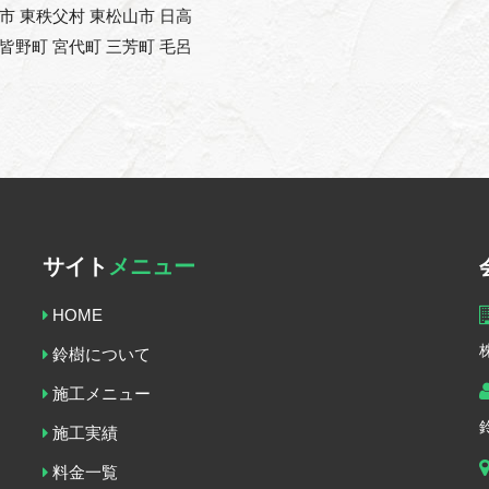
能市 東秩父村 東松山市 日高
 皆野町 宮代町 三芳町 毛呂
サイト
メニュー
HOME
鈴樹について
施工メニュー
施工実績
料金一覧