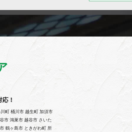
ア
対応！
川町 桶川市 越生町 加須市
熊谷市 鴻巣市 越谷市 さいた
父市 鶴ヶ島市 ときがわ町 所