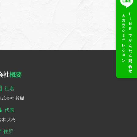
＆カラーシミュレーション
LINEでかんたん問い合わせ
会社
概要
社名
株式会社 鈴樹
代表
鈴木 大樹
住所