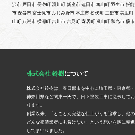
沢市 戸田市 長瀞町 滑川町 新座市 蓮田市 鳩山町 羽生市 飯
市 深谷市 富士見市 ふじみ野市 本庄市 松伏町 三郷市 美里町
山町 八潮市 横瀬町 吉川市 吉見町 寄居町 嵐山町 和光市 蕨市
株式会社 鈴樹
について
株式会社鈴樹は、春日部市を中心に埼玉県・東京都・
神奈川県など関東一円で、日々塗装工事に従事してお
ります。
創業以来、「とことん完璧な仕上がりを追求し、他の
どんな塗装業者にも負けない」という想いを胸に精進
してまいりました。