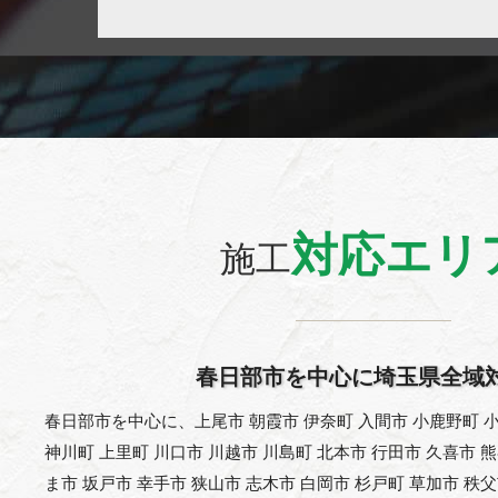
対応エリ
施工
春日部市を中心に埼玉県全域
春日部市を中心に、上尾市 朝霞市 伊奈町 入間市 小鹿野町 小
神川町 上里町 川口市 川越市 川島町 北本市 行田市 久喜市 
ま市 坂戸市 幸手市 狭山市 志木市 白岡市 杉戸町 草加市 秩