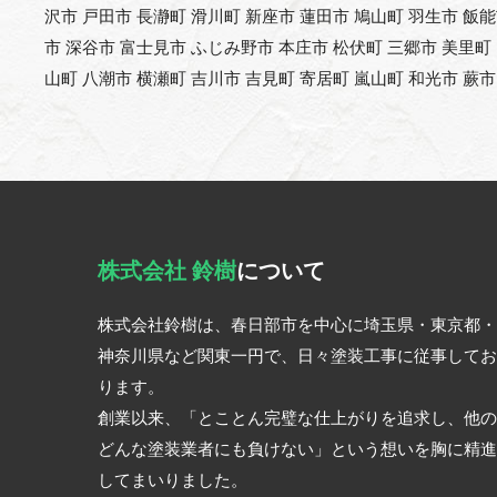
沢市 戸田市 長瀞町 滑川町 新座市 蓮田市 鳩山町 羽生市 飯
市 深谷市 富士見市 ふじみ野市 本庄市 松伏町 三郷市 美里町
山町 八潮市 横瀬町 吉川市 吉見町 寄居町 嵐山町 和光市 蕨市
株式会社 鈴樹
について
株式会社鈴樹は、春日部市を中心に埼玉県・東京都・
神奈川県など関東一円で、日々塗装工事に従事してお
ります。
創業以来、「とことん完璧な仕上がりを追求し、他の
どんな塗装業者にも負けない」という想いを胸に精進
してまいりました。