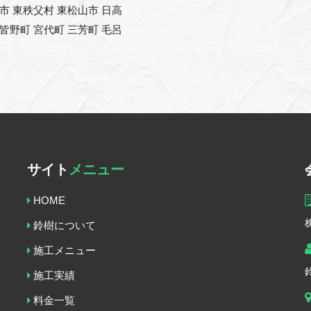
能市 東秩父村 東松山市 日高
 皆野町 宮代町 三芳町 毛呂
サイト
メニュー
HOME
鈴樹について
施工メニュー
施工実績
料金一覧