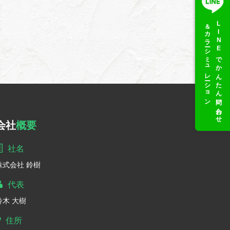
＆カラーシミュレーション
LINEでかんたん問い合わせ
会社
概要
社名
株式会社 鈴樹
代表
鈴木 大樹
住所