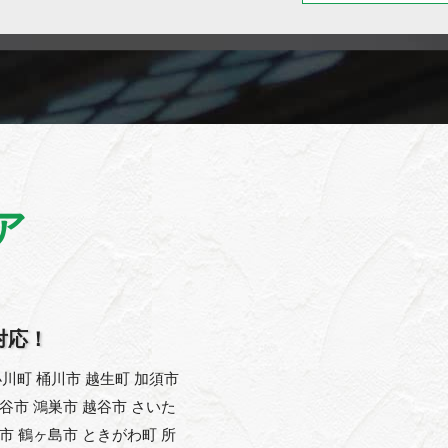
ア
対応！
川町 桶川市 越生町 加須市
熊谷市 鴻巣市 越谷市 さいた
父市 鶴ヶ島市 ときがわ町 所