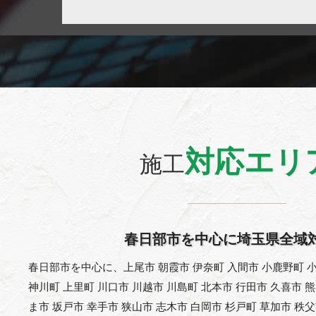
対応エリ
施工
春日部市を中心に埼玉県全域
春日部市を中心に、上尾市 朝霞市 伊奈町 入間市 小鹿野町 小
神川町 上里町 川口市 川越市 川島町 北本市 行田市 久喜市 
ま市 坂戸市 幸手市 狭山市 志木市 白岡市 杉戸町 草加市 秩