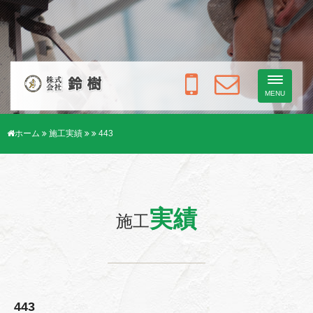
Toggle
navigati
MENU
ホーム
施工実績
443
実績
施工
443