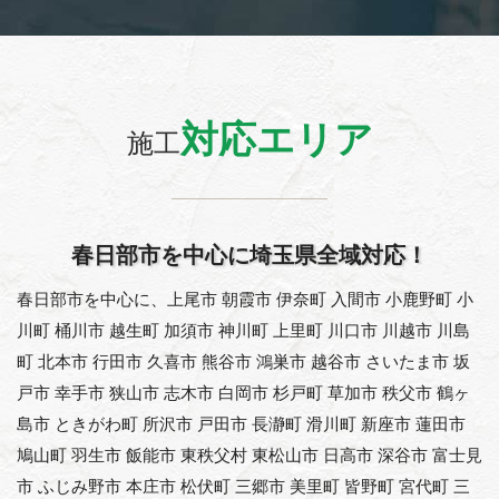
対応エリア
施工
春日部市を中心に埼玉県全域対応！
春日部市を中心に、上尾市 朝霞市 伊奈町 入間市 小鹿野町 小
川町 桶川市 越生町 加須市 神川町 上里町 川口市 川越市 川島
町 北本市 行田市 久喜市 熊谷市 鴻巣市 越谷市 さいたま市 坂
戸市 幸手市 狭山市 志木市 白岡市 杉戸町 草加市 秩父市 鶴ヶ
島市 ときがわ町 所沢市 戸田市 長瀞町 滑川町 新座市 蓮田市
鳩山町 羽生市 飯能市 東秩父村 東松山市 日高市 深谷市 富士見
市 ふじみ野市 本庄市 松伏町 三郷市 美里町 皆野町 宮代町 三