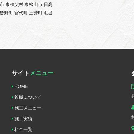
能市 東秩父村 東松山市 日高
 皆野町 宮代町 三芳町 毛呂
サイト
メニュー
HOME
鈴樹について
施工メニュー
施工実績
料金一覧