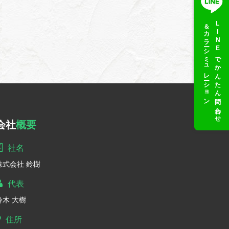
＆カラーシミュレーション
LINEでかんたん問い合わせ
会社
概要
社名
株式会社 鈴樹
代表
鈴木 大樹
住所