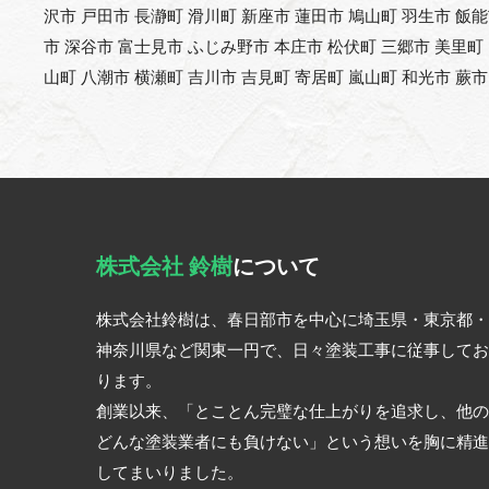
沢市 戸田市 長瀞町 滑川町 新座市 蓮田市 鳩山町 羽生市 飯
市 深谷市 富士見市 ふじみ野市 本庄市 松伏町 三郷市 美里町
山町 八潮市 横瀬町 吉川市 吉見町 寄居町 嵐山町 和光市 蕨市
株式会社 鈴樹
について
株式会社鈴樹は、春日部市を中心に埼玉県・東京都・
神奈川県など関東一円で、日々塗装工事に従事してお
ります。
創業以来、「とことん完璧な仕上がりを追求し、他の
どんな塗装業者にも負けない」という想いを胸に精進
してまいりました。