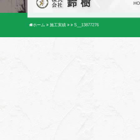
HO
ホーム
施工実績
S__13877276