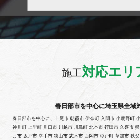
対応エリ
施工
春日部市を中心に埼玉県全域
春日部市を中心に、上尾市 朝霞市 伊奈町 入間市 小鹿野町 小
神川町 上里町 川口市 川越市 川島町 北本市 行田市 久喜市 
ま市 坂戸市 幸手市 狭山市 志木市 白岡市 杉戸町 草加市 秩