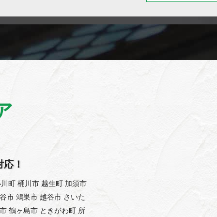
ア
対応！
川町 桶川市 越生町 加須市
熊谷市 鴻巣市 越谷市 さいた
父市 鶴ヶ島市 ときがわ町 所