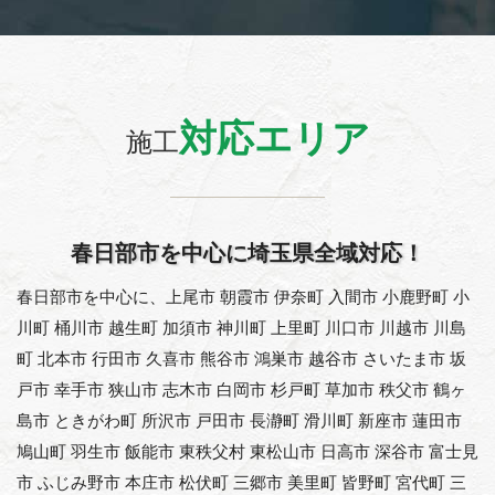
対応エリア
施工
春日部市を中心に埼玉県全域対応！
春日部市を中心に、上尾市 朝霞市 伊奈町 入間市 小鹿野町 小
川町 桶川市 越生町 加須市 神川町 上里町 川口市 川越市 川島
町 北本市 行田市 久喜市 熊谷市 鴻巣市 越谷市 さいたま市 坂
戸市 幸手市 狭山市 志木市 白岡市 杉戸町 草加市 秩父市 鶴ヶ
島市 ときがわ町 所沢市 戸田市 長瀞町 滑川町 新座市 蓮田市
鳩山町 羽生市 飯能市 東秩父村 東松山市 日高市 深谷市 富士見
市 ふじみ野市 本庄市 松伏町 三郷市 美里町 皆野町 宮代町 三