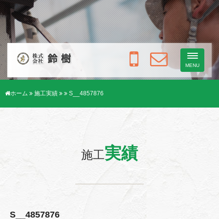
Toggle
navigati
MENU
ホーム
施工実績
S__4857876
実績
施工
S__4857876