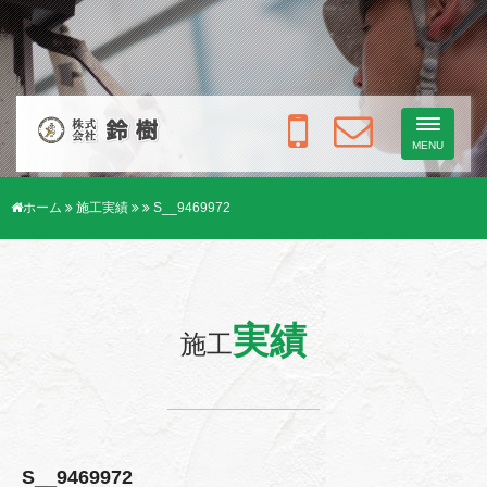
Toggle
navigati
MENU
ホーム
施工実績
S__9469972
実績
施工
S__9469972