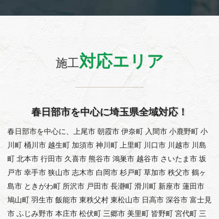
対応エリア
施工
春日部市を中心に埼玉県全域対応！
春日部市を中心に、上尾市 朝霞市 伊奈町 入間市 小鹿野町 小
川町 桶川市 越生町 加須市 神川町 上里町 川口市 川越市 川島
町 北本市 行田市 久喜市 熊谷市 鴻巣市 越谷市 さいたま市 坂
戸市 幸手市 狭山市 志木市 白岡市 杉戸町 草加市 秩父市 鶴ヶ
島市 ときがわ町 所沢市 戸田市 長瀞町 滑川町 新座市 蓮田市
鳩山町 羽生市 飯能市 東秩父村 東松山市 日高市 深谷市 富士見
市 ふじみ野市 本庄市 松伏町 三郷市 美里町 皆野町 宮代町 三