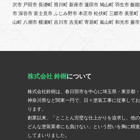
沢市 戸田市 長瀞町 滑川町 新座市 蓮田市 鳩山町 羽生市 飯
市 深谷市 富士見市 ふじみ野市 本庄市 松伏町 三郷市 美里町
山町 八潮市 横瀬町 吉川市 吉見町 寄居町 嵐山町 和光市 蕨市
株式会社 鈴樹
について
株式会社鈴樹は、春日部市を中心に埼玉県・東京都・
神奈川県など関東一円で、日々塗装工事に従事してお
ります。
創業以来、「とことん完璧な仕上がりを追求し、他の
どんな塗装業者にも負けない」という想いを胸に精進
してまいりました。