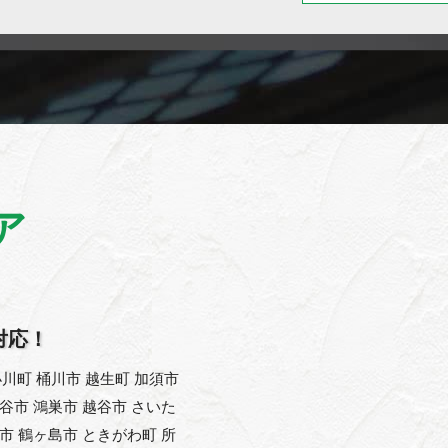
ア
対応！
川町 桶川市 越生町 加須市
熊谷市 鴻巣市 越谷市 さいた
父市 鶴ヶ島市 ときがわ町 所