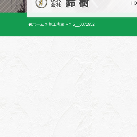
HO
ホーム
施工実績
S__8871952