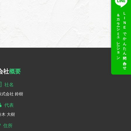
＆カラーシミュレーション
LINEでかんたん問い合わせ
会社
概要
社名
株式会社 鈴樹
代表
鈴木 大樹
住所