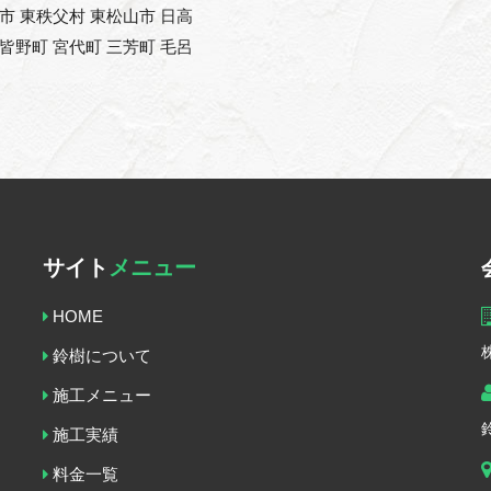
能市 東秩父村 東松山市 日高
 皆野町 宮代町 三芳町 毛呂
サイト
メニュー
HOME
鈴樹について
施工メニュー
施工実績
料金一覧