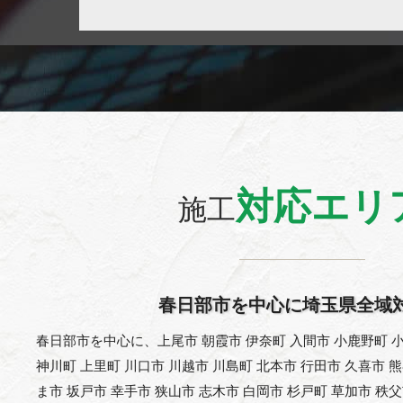
対応エリ
施工
春日部市を中心に埼玉県全域
春日部市を中心に、上尾市 朝霞市 伊奈町 入間市 小鹿野町 小
神川町 上里町 川口市 川越市 川島町 北本市 行田市 久喜市 
ま市 坂戸市 幸手市 狭山市 志木市 白岡市 杉戸町 草加市 秩