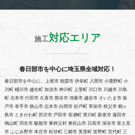
対応エリア
施工
春日部市を中心に埼玉県全域対応！
春日部市を中心に、上尾市 朝霞市 伊奈町 入間市 小鹿野町 小
川町 桶川市 越生町 加須市 神川町 上里町 川口市 川越市 川島
町 北本市 行田市 久喜市 熊谷市 鴻巣市 越谷市 さいたま市 坂
戸市 幸手市 狭山市 志木市 白岡市 杉戸町 草加市 秩父市 鶴ヶ
島市 ときがわ町 所沢市 戸田市 長瀞町 滑川町 新座市 蓮田市
鳩山町 羽生市 飯能市 東秩父村 東松山市 日高市 深谷市 富士見
市 ふじみ野市 本庄市 松伏町 三郷市 美里町 皆野町 宮代町 三