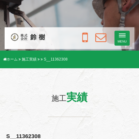
Toggle
navigati
MENU
ホーム
施工実績
S__11362308
実績
施工
S__11362308