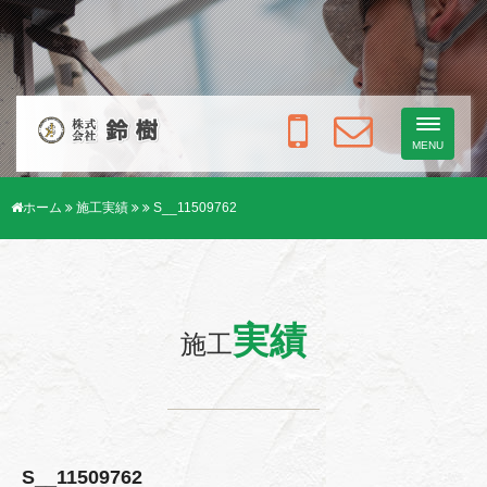
Toggle
navigati
MENU
ホーム
施工実績
S__11509762
実績
施工
S__11509762