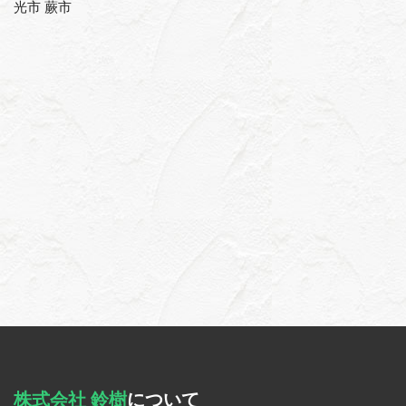
光市 蕨市
株式会社 鈴樹
について