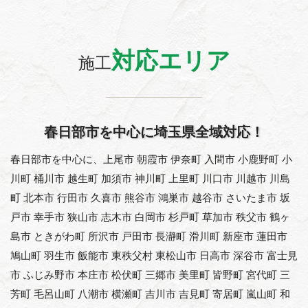
対応エリア
施工
春日部市を中心に埼玉県全域対応！
春日部市を中心に、上尾市 朝霞市 伊奈町 入間市 小鹿野町 小
川町 桶川市 越生町 加須市 神川町 上里町 川口市 川越市 川島
町 北本市 行田市 久喜市 熊谷市 鴻巣市 越谷市 さいたま市 坂
戸市 幸手市 狭山市 志木市 白岡市 杉戸町 草加市 秩父市 鶴ヶ
島市 ときがわ町 所沢市 戸田市 長瀞町 滑川町 新座市 蓮田市
鳩山町 羽生市 飯能市 東秩父村 東松山市 日高市 深谷市 富士見
市 ふじみ野市 本庄市 松伏町 三郷市 美里町 皆野町 宮代町 三
芳町 毛呂山町 八潮市 横瀬町 吉川市 吉見町 寄居町 嵐山町 和