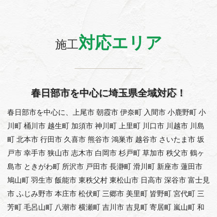
対応エリア
施工
春日部市を中心に埼玉県全域対応！
春日部市を中心に、上尾市 朝霞市 伊奈町 入間市 小鹿野町 小
川町 桶川市 越生町 加須市 神川町 上里町 川口市 川越市 川島
町 北本市 行田市 久喜市 熊谷市 鴻巣市 越谷市 さいたま市 坂
戸市 幸手市 狭山市 志木市 白岡市 杉戸町 草加市 秩父市 鶴ヶ
島市 ときがわ町 所沢市 戸田市 長瀞町 滑川町 新座市 蓮田市
鳩山町 羽生市 飯能市 東秩父村 東松山市 日高市 深谷市 富士見
市 ふじみ野市 本庄市 松伏町 三郷市 美里町 皆野町 宮代町 三
芳町 毛呂山町 八潮市 横瀬町 吉川市 吉見町 寄居町 嵐山町 和