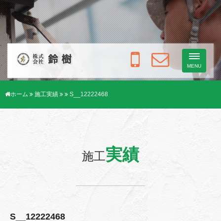
Toggle
navigati
MENU
ホーム
施工実績
S__12222468
実績
施工
S__12222468