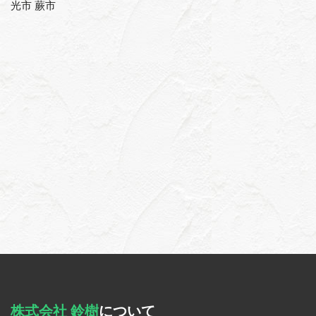
光市 蕨市
株式会社 鈴樹
について