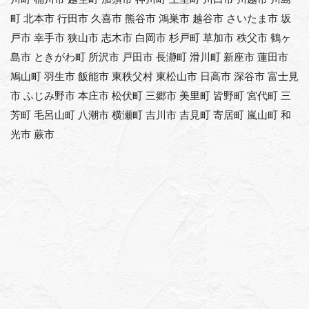
川町 桶川市 越生町 加須市 神川町 上里町 川口市 川越市 川島
町 北本市 行田市 久喜市 熊谷市 鴻巣市 越谷市 さいたま市 坂
戸市 幸手市 狭山市 志木市 白岡市 杉戸町 草加市 秩父市 鶴ヶ
島市 ときがわ町 所沢市 戸田市 長瀞町 滑川町 新座市 蓮田市
鳩山町 羽生市 飯能市 東秩父村 東松山市 日高市 深谷市 富士見
市 ふじみ野市 本庄市 松伏町 三郷市 美里町 皆野町 宮代町 三
芳町 毛呂山町 八潮市 横瀬町 吉川市 吉見町 寄居町 嵐山町 和
光市 蕨市