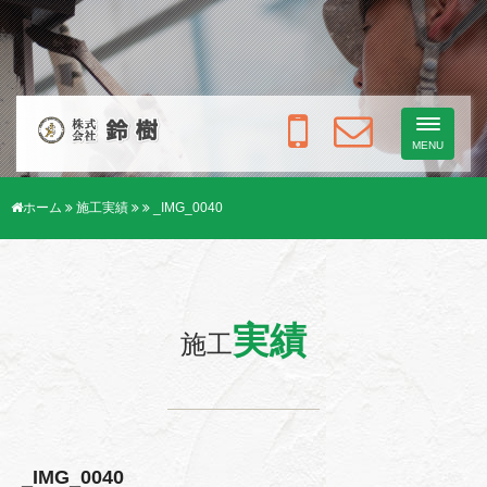
Toggle
navigati
MENU
ホーム
施工実績
_IMG_0040
実績
施工
_IMG_0040