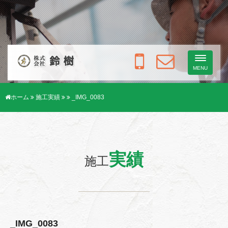
Toggle
navigati
MENU
ホーム
施工実績
_IMG_0083
実績
施工
_IMG_0083