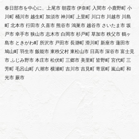
春日部市を中心に、上尾市 朝霞市 伊奈町 入間市 小鹿野町 小
川町 桶川市 越生町 加須市 神川町 上里町 川口市 川越市 川島
町 北本市 行田市 久喜市 熊谷市 鴻巣市 越谷市 さいたま市 坂
戸市 幸手市 狭山市 志木市 白岡市 杉戸町 草加市 秩父市 鶴ヶ
島市 ときがわ町 所沢市 戸田市 長瀞町 滑川町 新座市 蓮田市
鳩山町 羽生市 飯能市 東秩父村 東松山市 日高市 深谷市 富士見
市 ふじみ野市 本庄市 松伏町 三郷市 美里町 皆野町 宮代町 三
芳町 毛呂山町 八潮市 横瀬町 吉川市 吉見町 寄居町 嵐山町 和
光市 蕨市