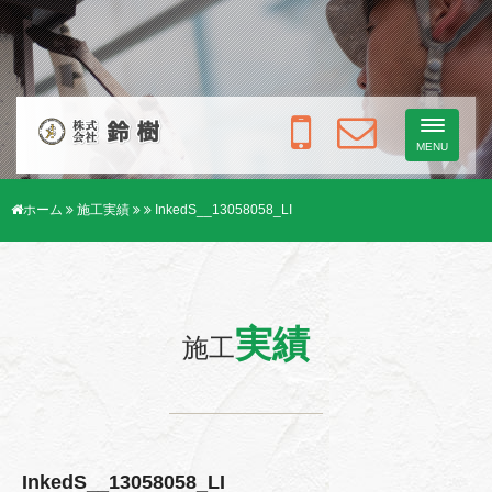
Toggle
navigati
MENU
ホーム
施工実績
InkedS__13058058_LI
実績
施工
InkedS__13058058_LI