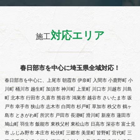
対応エリア
施工
春日部市を中心に埼玉県全域対応！
春日部市を中心に、上尾市 朝霞市 伊奈町 入間市 小鹿野町 小
川町 桶川市 越生町 加須市 神川町 上里町 川口市 川越市 川島
町 北本市 行田市 久喜市 熊谷市 鴻巣市 越谷市 さいたま市 坂
戸市 幸手市 狭山市 志木市 白岡市 杉戸町 草加市 秩父市 鶴ヶ
島市 ときがわ町 所沢市 戸田市 長瀞町 滑川町 新座市 蓮田市
鳩山町 羽生市 飯能市 東秩父村 東松山市 日高市 深谷市 富士見
市 ふじみ野市 本庄市 松伏町 三郷市 美里町 皆野町 宮代町 三