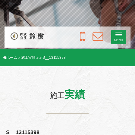
Toggle
navigati
MENU
ホーム
施工実績
S__13115398
実績
施工
S__13115398