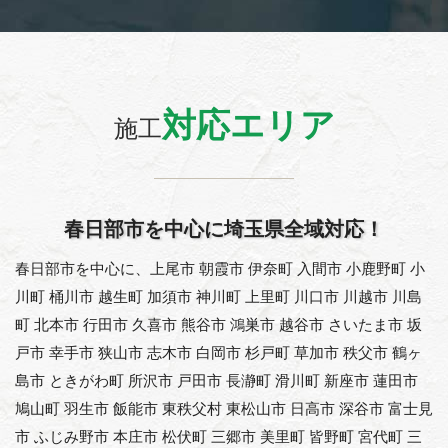
対応エリア
施工
春日部市を中心に埼玉県全域対応！
春日部市を中心に、上尾市 朝霞市 伊奈町 入間市 小鹿野町 小
川町 桶川市 越生町 加須市 神川町 上里町 川口市 川越市 川島
町 北本市 行田市 久喜市 熊谷市 鴻巣市 越谷市 さいたま市 坂
戸市 幸手市 狭山市 志木市 白岡市 杉戸町 草加市 秩父市 鶴ヶ
島市 ときがわ町 所沢市 戸田市 長瀞町 滑川町 新座市 蓮田市
鳩山町 羽生市 飯能市 東秩父村 東松山市 日高市 深谷市 富士見
市 ふじみ野市 本庄市 松伏町 三郷市 美里町 皆野町 宮代町 三