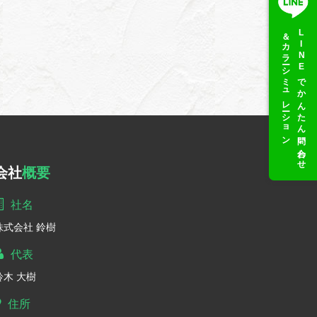
＆カラーシミュレーション
LINEでかんたん問い合わせ
会社
概要
社名
株式会社 鈴樹
代表
鈴木 大樹
住所