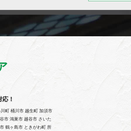
ア
対応！
川町 桶川市 越生町 加須市
熊谷市 鴻巣市 越谷市 さいた
父市 鶴ヶ島市 ときがわ町 所