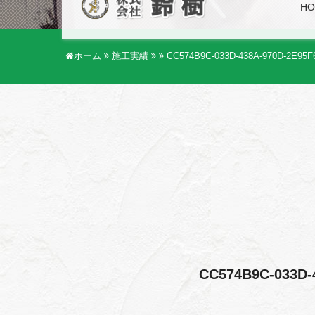
HO
ホーム
施工実績
CC574B9C-033D-438A-970D-2E95F
CC574B9C-033D-