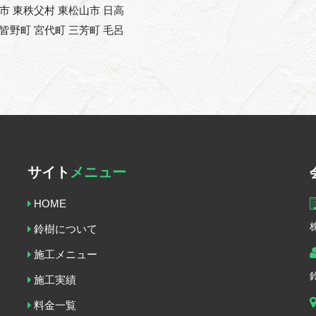
能市 東秩父村 東松山市 日高
 皆野町 宮代町 三芳町 毛呂
サイト
メニュー
HOME
鈴樹について
施工メニュー
施工実績
料金一覧