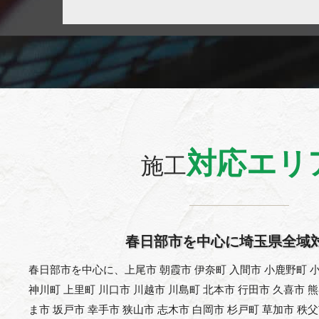
対応エリ
施工
春日部市を中心に埼玉県全域
春日部市を中心に、上尾市 朝霞市 伊奈町 入間市 小鹿野町 小
神川町 上里町 川口市 川越市 川島町 北本市 行田市 久喜市 
ま市 坂戸市 幸手市 狭山市 志木市 白岡市 杉戸町 草加市 秩