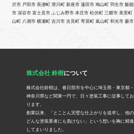
沢市 戸田市 長瀞町 滑川町 新座市 蓮田市 鳩山町 羽生市 飯
市 深谷市 富士見市 ふじみ野市 本庄市 松伏町 三郷市 美里町
山町 八潮市 横瀬町 吉川市 吉見町 寄居町 嵐山町 和光市 蕨市
株式会社 鈴樹
について
株式会社鈴樹は、春日部市を中心に埼玉県・東京都・
神奈川県など関東一円で、日々塗装工事に従事してお
ります。
創業以来、「とことん完璧な仕上がりを追求し、他の
どんな塗装業者にも負けない」という想いを胸に精進
してまいりました。