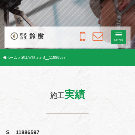
Toggle
navigati
MENU
ホーム
施工実績
S__11886597
実績
施工
S__11886597