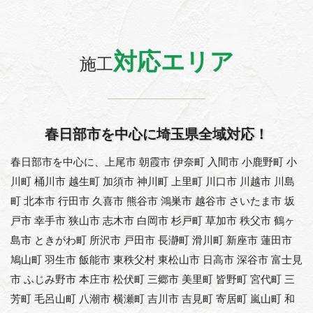
対応エリア
施工
春日部市を中心に埼玉県全域対応！
春日部市を中心に、上尾市 朝霞市 伊奈町 入間市 小鹿野町 小
川町 桶川市 越生町 加須市 神川町 上里町 川口市 川越市 川島
町 北本市 行田市 久喜市 熊谷市 鴻巣市 越谷市 さいたま市 坂
戸市 幸手市 狭山市 志木市 白岡市 杉戸町 草加市 秩父市 鶴ヶ
島市 ときがわ町 所沢市 戸田市 長瀞町 滑川町 新座市 蓮田市
鳩山町 羽生市 飯能市 東秩父村 東松山市 日高市 深谷市 富士見
市 ふじみ野市 本庄市 松伏町 三郷市 美里町 皆野町 宮代町 三
芳町 毛呂山町 八潮市 横瀬町 吉川市 吉見町 寄居町 嵐山町 和