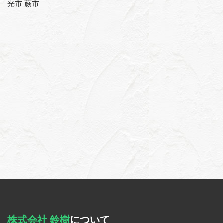
光市 蕨市
株式会社 鈴樹
について