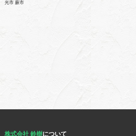
光市 蕨市
株式会社 鈴樹
について