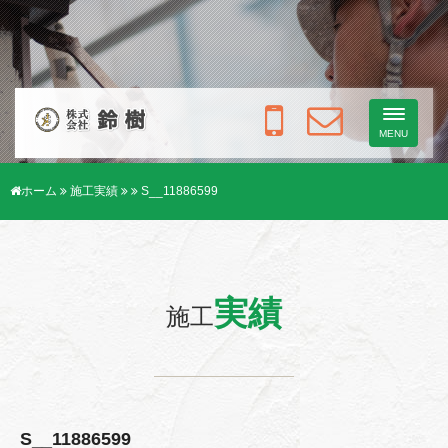
Toggle
navigati
MENU
ホーム
施工実績
S__11886599
実績
施工
S__11886599