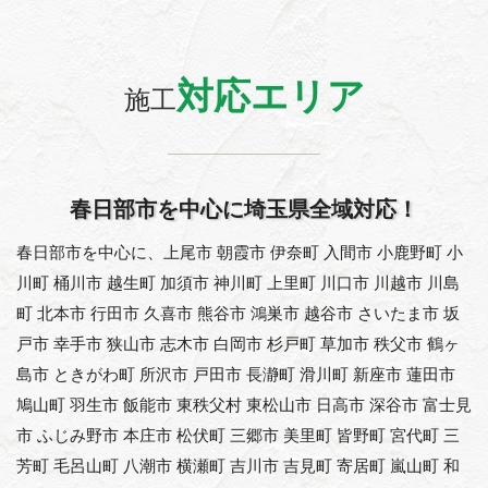
対応エリア
施工
春日部市を中心に埼玉県全域対応！
春日部市を中心に、上尾市 朝霞市 伊奈町 入間市 小鹿野町 小
川町 桶川市 越生町 加須市 神川町 上里町 川口市 川越市 川島
町 北本市 行田市 久喜市 熊谷市 鴻巣市 越谷市 さいたま市 坂
戸市 幸手市 狭山市 志木市 白岡市 杉戸町 草加市 秩父市 鶴ヶ
島市 ときがわ町 所沢市 戸田市 長瀞町 滑川町 新座市 蓮田市
鳩山町 羽生市 飯能市 東秩父村 東松山市 日高市 深谷市 富士見
市 ふじみ野市 本庄市 松伏町 三郷市 美里町 皆野町 宮代町 三
芳町 毛呂山町 八潮市 横瀬町 吉川市 吉見町 寄居町 嵐山町 和