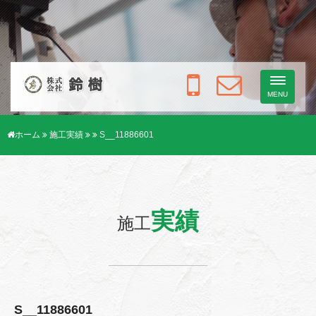
Toggle
navigati
MENU
ホーム
施工実績
S__11886601
実績
施工
S__11886601