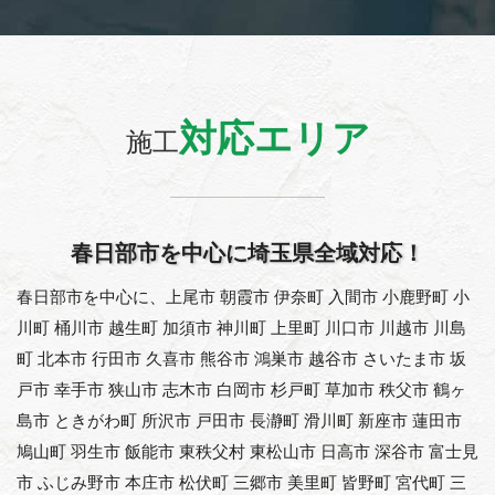
対応エリア
施工
春日部市を中心に埼玉県全域対応！
春日部市を中心に、上尾市 朝霞市 伊奈町 入間市 小鹿野町 小
川町 桶川市 越生町 加須市 神川町 上里町 川口市 川越市 川島
町 北本市 行田市 久喜市 熊谷市 鴻巣市 越谷市 さいたま市 坂
戸市 幸手市 狭山市 志木市 白岡市 杉戸町 草加市 秩父市 鶴ヶ
島市 ときがわ町 所沢市 戸田市 長瀞町 滑川町 新座市 蓮田市
鳩山町 羽生市 飯能市 東秩父村 東松山市 日高市 深谷市 富士見
市 ふじみ野市 本庄市 松伏町 三郷市 美里町 皆野町 宮代町 三