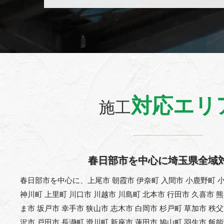
対応エリ
施工
春日部市を中心に埼玉県全域
春日部市を中心に、上尾市 朝霞市 伊奈町 入間市 小鹿野町 小
神川町 上里町 川口市 川越市 川島町 北本市 行田市 久喜市 
ま市 坂戸市 幸手市 狭山市 志木市 白岡市 杉戸町 草加市 秩
沢市 戸田市 長瀞町 滑川町 新座市 蓮田市 鳩山町 羽生市 飯