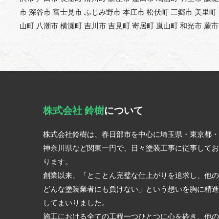
市 深谷市 富士見市 ふじみ野市 本庄市 松伏町 三郷市 美里町
山町 八潮市 横瀬町 吉川市 吉見町 寄居町 嵐山町 和光市 蕨市
株式会社 鈴樹
について
株式会社鈴樹は、春日部市を中心に埼玉県・東京都・
神奈川県など関東一円で、日々塗装工事に従事してお
ります。
創業以来、「とことん完璧な仕上がりを追求し、他の
どんな塗装業者にも負けない」という想いを胸に精進
してまいりました。
施工における全ての工程一つひとつに心を砕き、他の