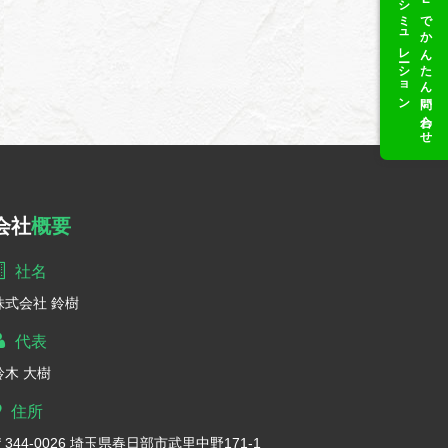
＆カラーシミュレーション
LINEでかんたん問い合わせ
会社
概要
社名
株式会社 鈴樹
代表
鈴木 大樹
住所
〒344-0026 埼玉県春日部市武里中野171-1