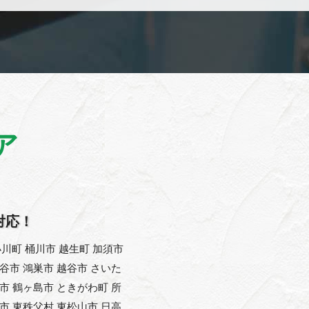
ア
対応！
川町 桶川市 越生町 加須市
熊谷市 鴻巣市 越谷市 さいた
父市 鶴ヶ島市 ときがわ町 所
能市 東秩父村 東松山市 日高