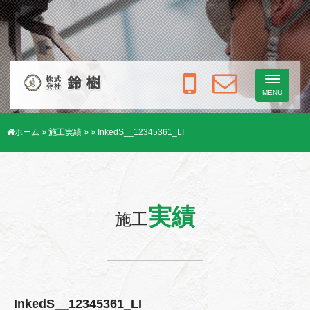
Toggle
navigati
MENU
ホーム
施工実績
InkedS__12345361_LI
実績
施工
InkedS__12345361_LI