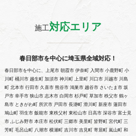
対応エリア
施工
春日部市を中心に埼玉県全域対応！
春日部市を中心に、上尾市 朝霞市 伊奈町 入間市 小鹿野町 小
川町 桶川市 越生町 加須市 神川町 上里町 川口市 川越市 川島
町 北本市 行田市 久喜市 熊谷市 鴻巣市 越谷市 さいたま市 坂
戸市 幸手市 狭山市 志木市 白岡市 杉戸町 草加市 秩父市 鶴ヶ
島市 ときがわ町 所沢市 戸田市 長瀞町 滑川町 新座市 蓮田市
鳩山町 羽生市 飯能市 東秩父村 東松山市 日高市 深谷市 富士見
市 ふじみ野市 本庄市 松伏町 三郷市 美里町 皆野町 宮代町 三
芳町 毛呂山町 八潮市 横瀬町 吉川市 吉見町 寄居町 嵐山町 和