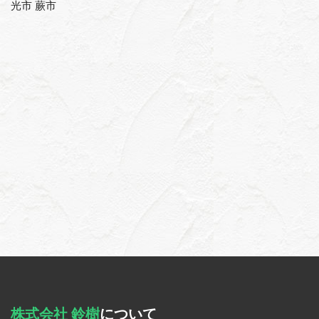
光市 蕨市
株式会社 鈴樹
について