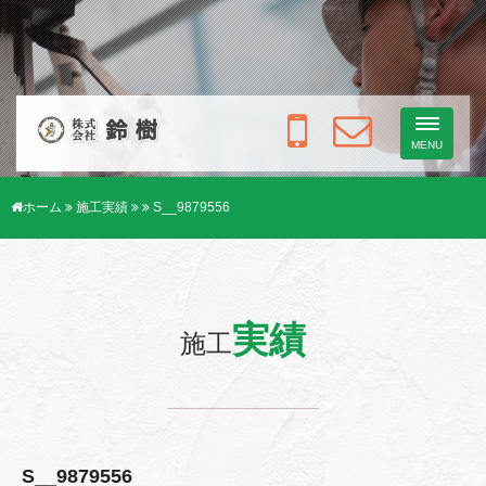
Toggle
navigati
MENU
ホーム
施工実績
S__9879556
実績
施工
S__9879556