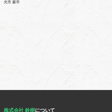
光市 蕨市
株式会社 鈴樹
について