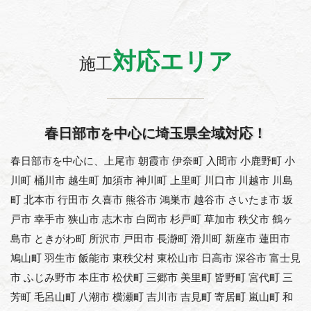
対応エリア
施工
春日部市を中心に埼玉県全域対応！
春日部市を中心に、上尾市 朝霞市 伊奈町 入間市 小鹿野町 小
川町 桶川市 越生町 加須市 神川町 上里町 川口市 川越市 川島
町 北本市 行田市 久喜市 熊谷市 鴻巣市 越谷市 さいたま市 坂
戸市 幸手市 狭山市 志木市 白岡市 杉戸町 草加市 秩父市 鶴ヶ
島市 ときがわ町 所沢市 戸田市 長瀞町 滑川町 新座市 蓮田市
鳩山町 羽生市 飯能市 東秩父村 東松山市 日高市 深谷市 富士見
市 ふじみ野市 本庄市 松伏町 三郷市 美里町 皆野町 宮代町 三
芳町 毛呂山町 八潮市 横瀬町 吉川市 吉見町 寄居町 嵐山町 和